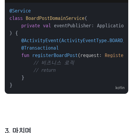
@Service
class
BoardPostDomainService
(

private
val
 eventPublisher: ApplicationEve
) {

@ActivityEvent(ActivityEventType.BOARD_PO
@Transactional
fun
registerBoardPost
(request: 
RegisterPo
// 비즈니스 로직
// return
    }

}
3. 마치며