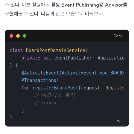
수 있다. 이를 활용해서
활동 Event Publishing용 Advisor를
구현
해볼 수 있다. 다음과 같은 모습으로 바꿔보자.
Copy
class
BoardPostDomainService
(

private
val
 eventPublisher: ApplicationEve
) {

@ActivityEvent(ActivityEventType.BOARD_PO
@Transactional
fun
registerBoardPost
(request: 
RegisterPo
// 비즈니스 로직
// return
    }

}