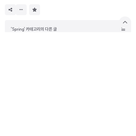
구
독
하
기
상
'Spring' 카테고리의 다른 글
단
으
Spring Batch, AWS Lambda로 무비용으로 운용하기
로
MySQL 네임드락으로 분산락 구성, AOP로 유연하게 적용하기
예외 정보를 인터페이스와 infix함수로 확장성, 가독성 높게 관리하기
API별 인증 해제, 어노테이션으로 효율적으로 처리하기
rokwonk
Docs 부러지게 글 쓰기