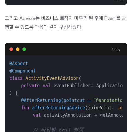
그리고 Advisor는 비즈니스 로직이 마무리 된 후에 Event를 발
행할 수 있도록 다음과 같이 구성해줬다.
Copy
@Aspect
@Component
class
ActivityEventAdvisor
(

private
val
 eventPublisher: ApplicationEve
) {

@AfterReturning(pointcut = 
"@annotation(c
fun
afterReturningAdvice
(joinPoint: 
JoinP
val
 activityAnnotation = getAnnotatio
// 타입별 Event 발행